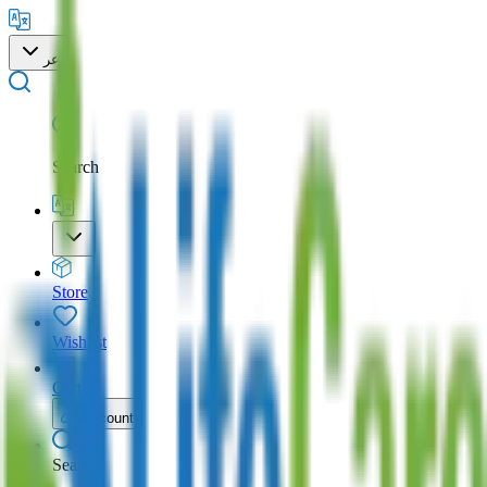
عر
Search
Store
Wishlist
Cart
Account
Search